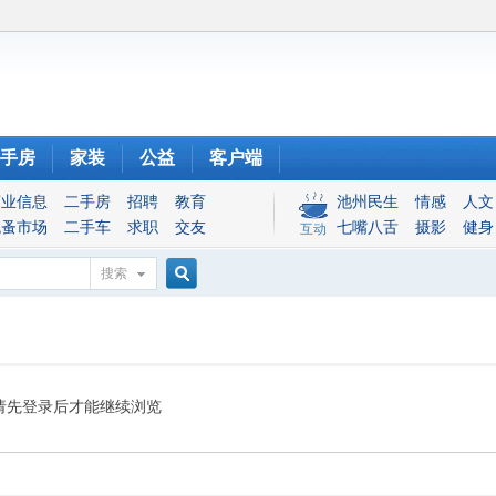
手房
家装
公益
客户端
商业信息
二手房
招聘
教育
池州民生
情感
人文
跳蚤市场
二手车
求职
交友
七嘴八舌
摄影
健身
互动
搜索
搜
索
请先登录后才能继续浏览