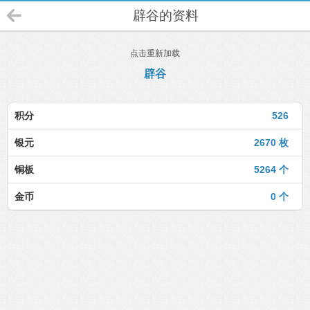
辟谷的资料
点击重新加载
辟谷
积分
526
银元
2670 枚
铜板
5264 个
金币
0 个