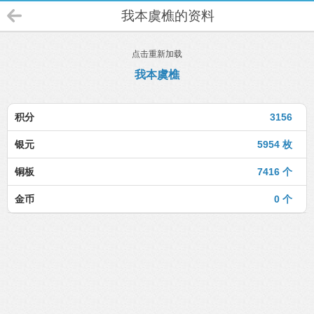
我本虞樵的资料
点击重新加载
我本虞樵
积分
3156
银元
5954 枚
铜板
7416 个
金币
0 个