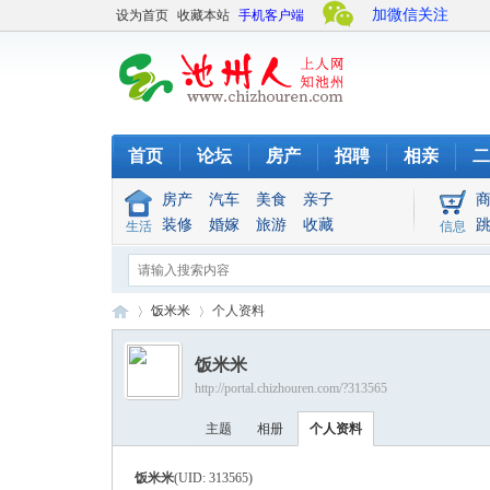
加微信关注
设为首页
收藏本站
手机客户端
首页
论坛
房产
招聘
相亲
二
房产
汽车
美食
亲子
装修
婚嫁
旅游
收藏
生活
信息
饭米米
个人资料
饭米米
http://portal.chizhouren.com/?313565
池
›
›
主题
相册
个人资料
饭米米
(UID: 313565)