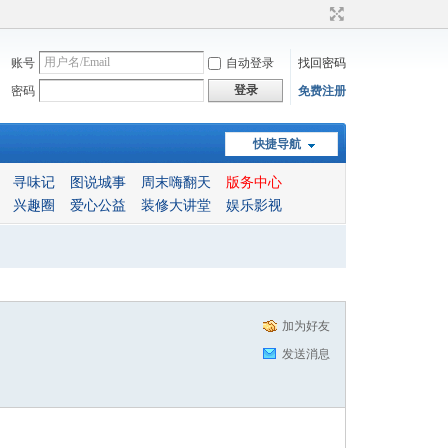
账号
自动登录
找回密码
登录
密码
免费注册
快捷导航
寻味记
图说城事
周末嗨翻天
版务中心
兴趣圈
爱心公益
装修大讲堂
娱乐影视
加为好友
发送消息