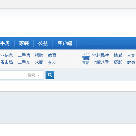
手房
家装
公益
客户端
商业信息
二手房
招聘
教育
池州民生
情感
人文
跳蚤市场
二手车
求职
交友
七嘴八舌
摄影
健身
互动
搜索
搜
索