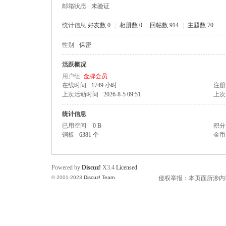
邮箱状态
未验证
统计信息
好友数 0
|
相册数 0
|
回帖数 914
|
主题数 70
性别
保密
州
活跃概况
用户组
金牌会员
在线时间
1749 小时
注册
上次活动时间
2026-8-5 09:51
上次
统计信息
已用空间
0 B
积分
铜板
6381 个
金币
人
Powered by
Discuz!
X3.4
Licensed
© 2001-2023
Discuz! Team
.
侵权举报：本页面所涉内容