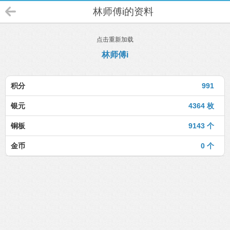
林师傅i的资料
点击重新加载
林师傅i
积分
991
银元
4364 枚
铜板
9143 个
金币
0 个