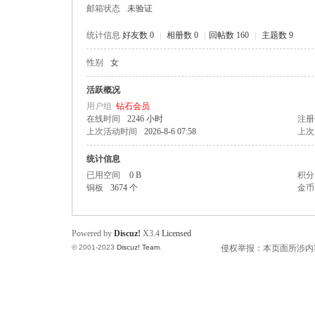
邮箱状态
未验证
统计信息
好友数 0
|
相册数 0
|
回帖数 160
|
主题数 9
性别
女
州
活跃概况
用户组
钻石会员
在线时间
2246 小时
注册
上次活动时间
2026-8-6 07:58
上次
统计信息
已用空间
0 B
积分
铜板
3674 个
金币
人
Powered by
Discuz!
X3.4
Licensed
© 2001-2023
Discuz! Team
.
侵权举报：本页面所涉内容