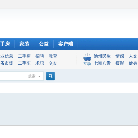
手房
家装
公益
客户端
商业信息
二手房
招聘
教育
池州民生
情感
人文
跳蚤市场
二手车
求职
交友
七嘴八舌
摄影
健身
互动
搜索
搜
索