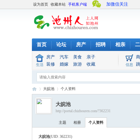
加微信关注
设为首页
收藏本站
手机客户端
首页
论坛
房产
招聘
相亲
二
房产
汽车
美食
亲子
装修
婚嫁
旅游
收藏
生活
信息
大皖池
个人资料
大皖池
http://portal.chizhouren.com/?362231
池
›
›
主题
相册
个人资料
大皖池
(UID: 362231)