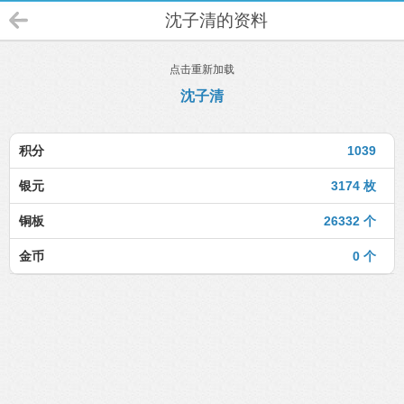
沈子清的资料
点击重新加载
沈子清
积分
1039
银元
3174 枚
铜板
26332 个
金币
0 个