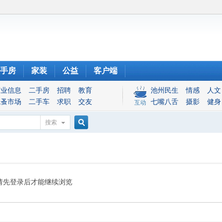
手房
家装
公益
客户端
商业信息
二手房
招聘
教育
池州民生
情感
人文
跳蚤市场
二手车
求职
交友
七嘴八舌
摄影
健身
互动
搜索
搜
索
请先登录后才能继续浏览