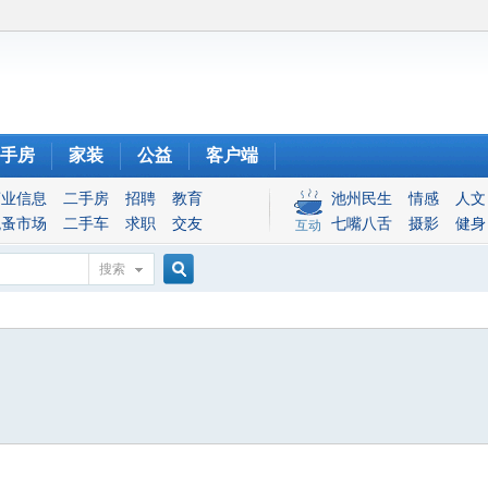
手房
家装
公益
客户端
商业信息
二手房
招聘
教育
池州民生
情感
人文
跳蚤市场
二手车
求职
交友
七嘴八舌
摄影
健身
互动
搜索
搜
索