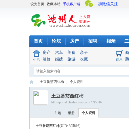
加微信关注
设为首页
收藏本站
手机客户端
首页
论坛
房产
招聘
相亲
二
房产
汽车
美食
亲子
装修
婚嫁
旅游
收藏
生活
信息
土豆番茄西红柿
个人资料
土豆番茄西红柿
http://portal.chizhouren.com/?395816
池
›
›
主题
相册
个人资料
土豆番茄西红柿
(UID: 395816)