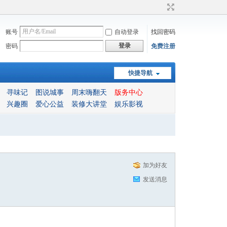
账号
自动登录
找回密码
登录
密码
免费注册
快捷导航
寻味记
图说城事
周末嗨翻天
版务中心
兴趣圈
爱心公益
装修大讲堂
娱乐影视
加为好友
发送消息