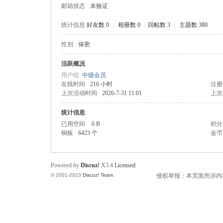
邮箱状态
未验证
统计信息
好友数 0
|
相册数 0
|
回帖数 3
|
主题数 380
性别
保密
州
活跃概况
用户组
中级会员
在线时间
216 小时
注册
上次活动时间
2026-7-31 11:01
上次
统计信息
已用空间
0 B
积分
铜板
6423 个
金币
人
Powered by
Discuz!
X3.4
Licensed
© 2001-2023
Discuz! Team
.
侵权举报：本页面所涉内容