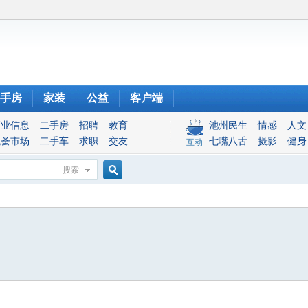
手房
家装
公益
客户端
商业信息
二手房
招聘
教育
池州民生
情感
人文
跳蚤市场
二手车
求职
交友
七嘴八舌
摄影
健身
互动
搜索
搜
索