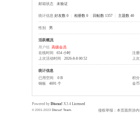
邮箱状态
未验证
统计信息
好友数 0
|
相册数 0
|
回帖数 1357
|
主题数 40
性别
男
州
活跃概况
用户组
高级会员
在线时间
654 小时
注册
上次活动时间
2026-8-8 00:52
上次
统计信息
已用空间
0 B
积分
铜板
4691 个
金币
人
Powered by
Discuz!
X3.4
Licensed
© 2001-2023
Discuz! Team
.
侵权举报：本页面所涉内容