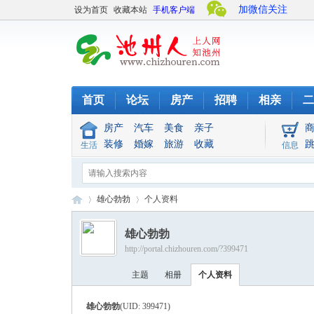
加微信关注
设为首页
收藏本站
手机客户端
首页
论坛
房产
招聘
相亲
二
房产
汽车
美食
亲子
装修
婚嫁
旅游
收藏
生活
信息
雄心勃勃
个人资料
雄心勃勃
http://portal.chizhouren.com/?399471
池
›
›
主题
相册
个人资料
雄心勃勃
(UID: 399471)