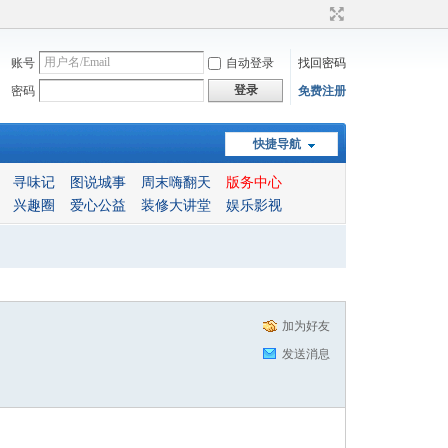
账号
自动登录
找回密码
登录
密码
免费注册
快捷导航
寻味记
图说城事
周末嗨翻天
版务中心
兴趣圈
爱心公益
装修大讲堂
娱乐影视
加为好友
发送消息