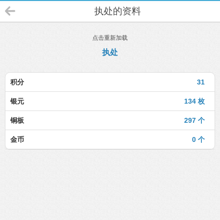
执处的资料
点击重新加载
执处
积分
31
银元
134 枚
铜板
297 个
金币
0 个