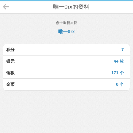
唯一0rx的资料
点击重新加载
唯一0rx
积分
7
银元
44 枚
铜板
171 个
金币
0 个