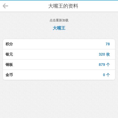
大嘴王的资料
点击重新加载
大嘴王
积分
78
银元
320 枚
铜板
879 个
金币
0 个