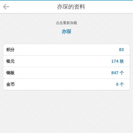
亦琛的资料
点击重新加载
亦琛
积分
83
银元
174 枚
铜板
847 个
金币
0 个