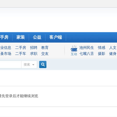
手房
家装
公益
客户端
商业信息
二手房
招聘
教育
池州民生
情感
人文
跳蚤市场
二手车
求职
交友
七嘴八舌
摄影
健身
互动
搜索
搜
索
请先登录后才能继续浏览