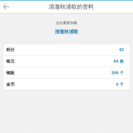
清澈秋浦歌的资料
点击重新加载
清澈秋浦歌
积分
42
银元
84 枚
铜板
309 个
金币
0 个