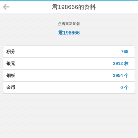
君198666的资料
点击重新加载
君198666
积分
768
银元
2912 枚
铜板
3954 个
金币
0 个