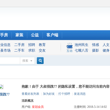
手房
家装
公益
客户端
商业信息
二手房
招聘
教育
池州民生
情感
人文
跳蚤市场
二手车
求职
交友
七嘴八舌
摄影
健身
互动
搜索
搜
抱歉！由于 大叔很跩77 的隐私设置，您不能访问当前内容
索
查看好友列表
|
加为好友
|
打个招呼
|
发送消息
很跩77
活跃概况
用户组:
皇冠会员
注册时间: 2018-5-14 14:02