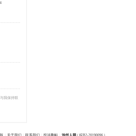
4
与我保持联
版
|
关于我们
|
联系我们
|
投诉删帖
|
池州人网
(
皖B2-20190096
)