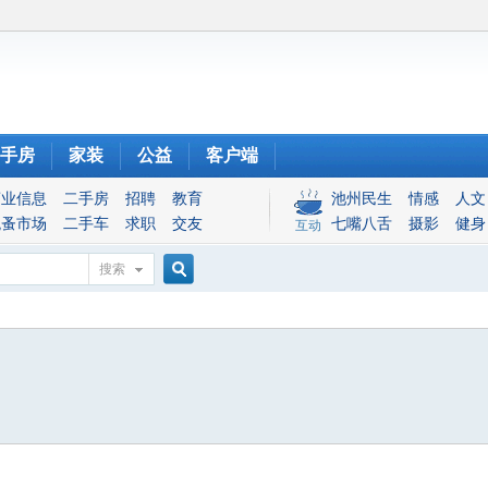
手房
家装
公益
客户端
商业信息
二手房
招聘
教育
池州民生
情感
人文
跳蚤市场
二手车
求职
交友
七嘴八舌
摄影
健身
互动
搜索
搜
索