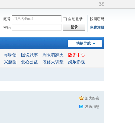
账号
自动登录
找回密码
登录
密码
免费注册
快捷导航
寻味记
图说城事
周末嗨翻天
版务中心
兴趣圈
爱心公益
装修大讲堂
娱乐影视
加为好友
发送消息