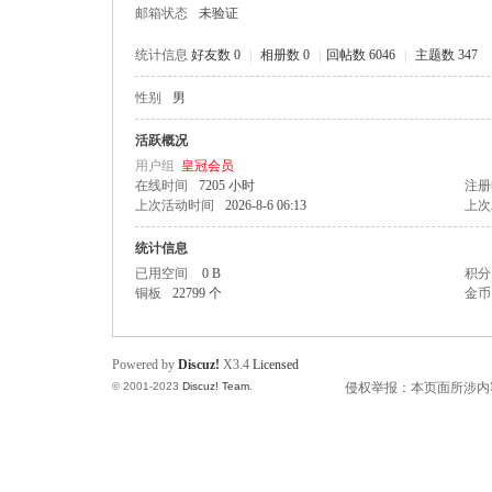
邮箱状态
未验证
统计信息
好友数 0
|
相册数 0
|
回帖数 6046
|
主题数 347
性别
男
州
活跃概况
用户组
皇冠会员
在线时间
7205 小时
注册
上次活动时间
2026-8-6 06:13
上次
统计信息
已用空间
0 B
积分
铜板
22799 个
金币
人
Powered by
Discuz!
X3.4
Licensed
© 2001-2023
Discuz! Team
.
侵权举报：本页面所涉内容