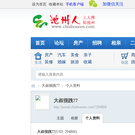
加微信关注
设为首页
收藏本站
手机客户端
首页
论坛
房产
招聘
相亲
二
房产
汽车
美食
亲子
装修
婚嫁
旅游
收藏
生活
信息
大叔很跩77
个人资料
大叔很跩77
http://portal.chizhouren.com/?294866
池
›
›
主题
相册
个人资料
大叔很跩77
(UID: 294866)