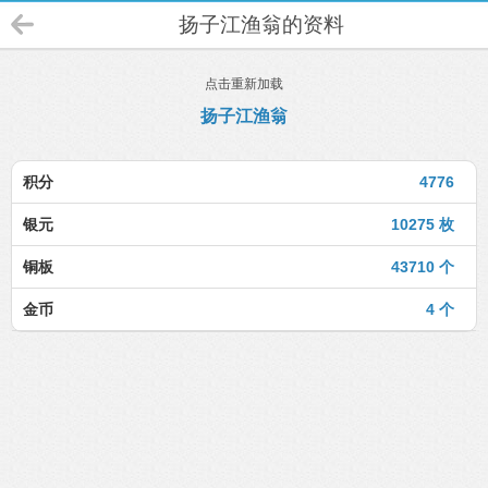
扬子江渔翁的资料
点击重新加载
扬子江渔翁
积分
4776
银元
10275 枚
铜板
43710 个
金币
4 个