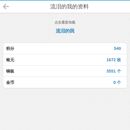
流泪的我的资料
点击重新加载
流泪的我
积分
540
银元
1672 枚
铜板
3551 个
金币
0 个