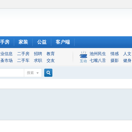
手房
家装
公益
客户端
商业信息
二手房
招聘
教育
池州民生
情感
人文
跳蚤市场
二手车
求职
交友
七嘴八舌
摄影
健身
互动
搜索
搜
索