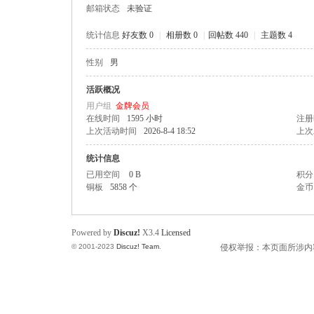
邮箱状态
未验证
统计信息
好友数 0
|
相册数 0
|
回帖数 440
|
主题数 4
性别
男
州
活跃概况
用户组
金牌会员
在线时间
1595 小时
注册
上次活动时间
2026-8-4 18:52
上次
统计信息
已用空间
0 B
积分
铜板
5858 个
金币
人
Powered by
Discuz!
X3.4
Licensed
© 2001-2023
Discuz! Team
.
侵权举报：本页面所涉内容