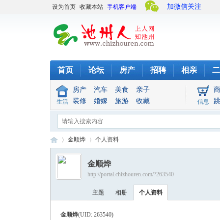
加微信关注
设为首页
收藏本站
手机客户端
首页
论坛
房产
招聘
相亲
二
房产
汽车
美食
亲子
装修
婚嫁
旅游
收藏
生活
信息
金顺烨
个人资料
金顺烨
http://portal.chizhouren.com/?263540
池
›
›
主题
相册
个人资料
金顺烨
(UID: 263540)