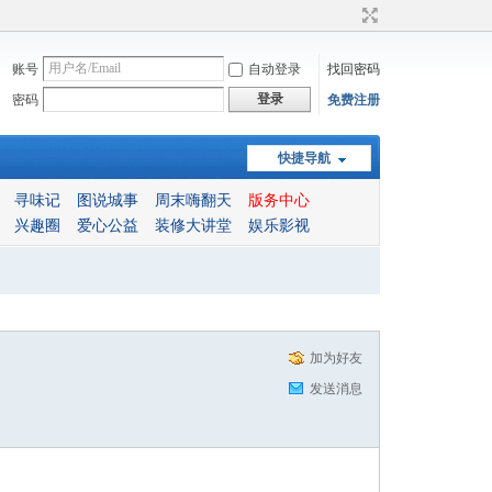
账号
自动登录
找回密码
登录
密码
免费注册
快捷导航
寻味记
图说城事
周末嗨翻天
版务中心
兴趣圈
爱心公益
装修大讲堂
娱乐影视
加为好友
发送消息