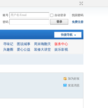
账号
自动登录
找回密码
登录
密码
免费注册
快捷导航
寻味记
图说城事
周末嗨翻天
版务中心
兴趣圈
爱心公益
装修大讲堂
娱乐影视
加为好友
发送消息