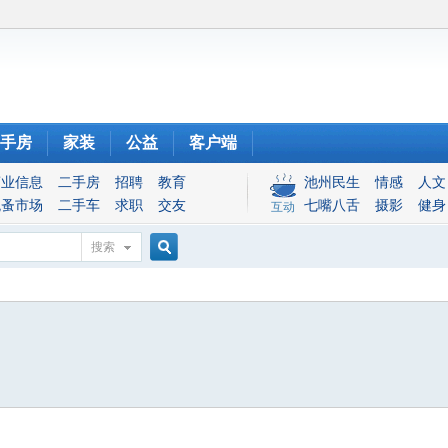
手房
家装
公益
客户端
商业信息
二手房
招聘
教育
池州民生
情感
人文
跳蚤市场
二手车
求职
交友
七嘴八舌
摄影
健身
互动
搜索
搜
索