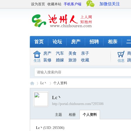
加微信关注
设为首页
收藏本站
手机客户端
首页
论坛
房产
招聘
相亲
二
房产
汽车
美食
亲子
装修
婚嫁
旅游
收藏
生活
信息
Lc丶
个人资料
Lc丶
http://portal.chizhouren.com/?295506
池
›
›
主题
相册
个人资料
Lc丶
(UID: 295506)