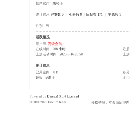
邮箱状态
未验证
统计信息
好友数 0
|
相册数 0
|
回帖数 171
|
主题数 1
性别
男
州
活跃概况
用户组
高级会员
在线时间
268 小时
注册
上次活动时间
2026-5-16 20:50
上次
统计信息
已用空间
0 B
积分
铜板
968 个
金币
人
Powered by
Discuz!
X3.4
Licensed
© 2001-2023
Discuz! Team
.
侵权举报：本页面所涉内容