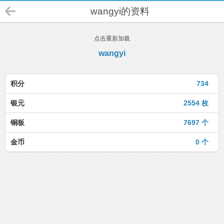
wangyi的资料
点击重新加载
wangyi
积分
734
银元
2554 枚
铜板
7697 个
金币
0 个