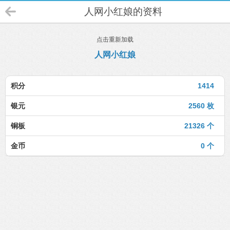
人网小红娘的资料
点击重新加载
人网小红娘
积分
1414
银元
2560 枚
铜板
21326 个
金币
0 个