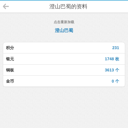
澄山巴蜀的资料
点击重新加载
澄山巴蜀
积分
231
银元
1748 枚
铜板
3613 个
金币
0 个